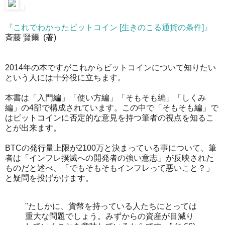
『これでわかったビットコイン [生きのこる通貨の条件]』
斉藤 賢爾 (著)
2014年の本ですがこれからビットコインについて知りたい
という人には十分役に立ちます。
本書は「入門編」「使い方編」「そもそも編」「しくみ
編」の4部で構成されています。この中で「そもそも編」で
はビットコインに否定的な意見を持つ筆者の視点を知るこ
とが出来ます。
BTCの発行量上限が2100万と決まっている事について、筆
者は「インフレ撲滅への開発者の強い意志」が反映された
ものだと述べ、「でもそもそもインフレって悪いこと？」
と疑問を投げかけます。
"たしかに、貨幣を持っている人たちにとっては
重大な問題でしょう。みずからの資産が目減り