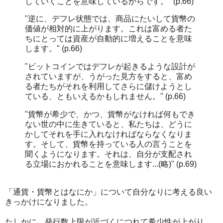
していくことを意味しているからです。" (p.66)
"逆に、デフレ状態では、商品にたいして貨幣の
価値が相対的に上がります。これは富める者た
ちにとっては資産が自動的に増えることを意味
します。" (p.66)
"ビットコインではデフレが起きるような設計が
されていますが、うがった見方をすると、富め
る者たちがそれを利用してさらに儲けようとし
ている、ともいえるかもしれません。" (p.66)
"貨幣が希少で、かつ、貨幣がなければ何もでき
ない世の中に生きていると、私たちは、どうに
かしてそれを手に入れなければならなくなりま
す。そして、貨幣を持っている人の言うことを
聞くようになります。それは、自分が支配され
る立場におかれることを意味します...(略)" (p.69)
「通貨・貨幣とはなにか」について自分なりに考える良い
きっかけになりました。
たしかに、発行数上限が近づくにつれて希少性が上がり