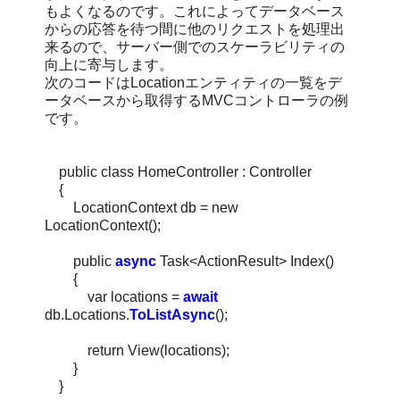
もよくなるのです。これによってデータベース
からの応答を待つ間に他のリクエストを処理出
来るので、サーバー側でのスケーラビリティの
向上に寄与します。
次のコードはLocationエンティティの一覧をデ
ータベースから取得するMVCコントローラの例
です。
public class HomeController : Controller
{
LocationContext db = new
LocationContext();
public
async
Task<ActionResult> Index()
{
var locations =
await
db.Locations.
ToListAsync
();
return View(locations);
}
}