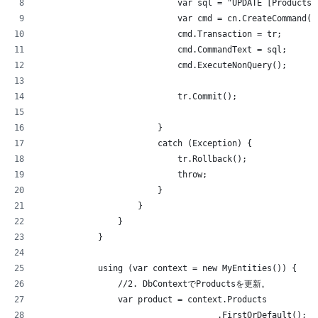
                            var sql = "UPDATE [Products]
                            var cmd = cn.CreateCommand()
                            cmd.Transaction = tr;
                            cmd.CommandText = sql;
                            cmd.ExecuteNonQuery();
                            tr.Commit();
                        }
                        catch (Exception) {
                            tr.Rollback();
                            throw;
                        }
                    }
                }
            }
            using (var context = new MyEntities()) {
                //2. DbContextでProductsを更新。
                var product = context.Products
                                    .FirstOrDefault();