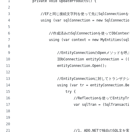
        private void UpdateProducts() {
            //EFと同じ接続文字列を使って先にSqlConnectionを
            using (var sqlConnection = new SqlConnection
                //作成済みのSqlConnectionを使ってDbConte
                using (var context = new MyEntities(sqlC
                    //EntityConnectionのOpenメソッドを呼
                    IDbConnection entityConnection = ((I
                    entityConnection.Open();
                    //EntityConnectionに対してトランザ
                    using (var tr = entityConnection.Beg
                        try {
                            //Reflectionを使ってEntityT
                            var sqlTran = (SqlTransactio
                                                        
                                                        
                            //1. ADO.NETで独自のSQL文を実