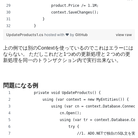
                product.Price /= 1.1M;
                context.SaveChanges();
            }
        }
UpdateProducts1.cs
hosted with ❤ by
GitHub
view raw
上の例では別のContextを使っているのでこれはエラーには
ならない。 ただしこれだと1つめの更新処理と２つめの更
新処理を同一のトランザクション内で実行出来ない。
問題になる例
        private void UpdateProducts() {
            using (var context = new MyEntities()) {
                using (var cn = context.Database.Connect
                    cn.Open();
                    using (var tr = context.Database.Con
                        try {
                            //1. ADO.NETで独自のSQL文を実