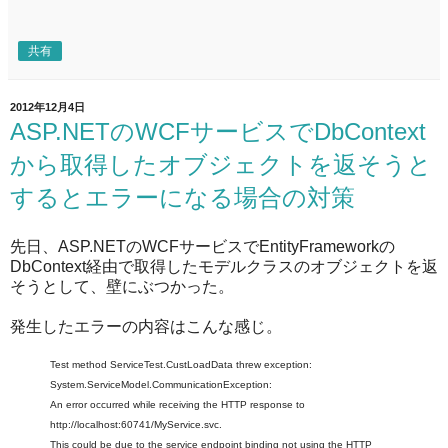
共有
2012年12月4日
ASP.NETのWCFサービスでDbContext
から取得したオブジェクトを返そうと
するとエラーになる場合の対策
先日、ASP.NETのWCFサービスでEntityFrameworkの
DbContext経由で取得したモデルクラスのオブジェクトを返
そうとして、壁にぶつかった。
発生したエラーの内容はこんな感じ。
Test method ServiceTest.CustLoadData threw exception:
System.ServiceModel.CommunicationException:
An error occurred while receiving the HTTP response to
http://localhost:60741/MyService.svc.
This could be due to the service endpoint binding not using the HTTP