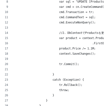
                            var sql = "UPDATE [Products]
                            var cmd = cn.CreateCommand()
                            cmd.Transaction = tr;
                            cmd.CommandText = sql;
                            cmd.ExecuteNonQuery();
                            //2. DbContextでProductsを
                            var product = context.Produc
                                                .FirstOr
                            product.Price /= 1.1M;
                            context.SaveChanges();
                            tr.Commit();
                        }
                        catch (Exception) {
                            tr.Rollback();
                            throw;
                        }
                    }
                }