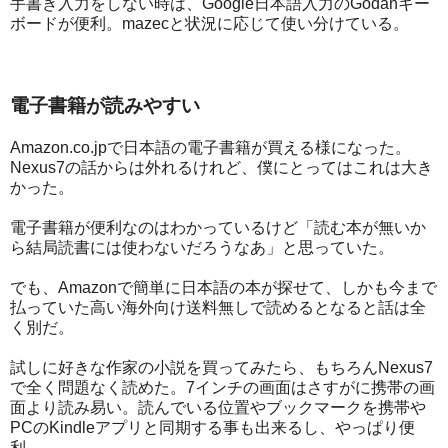
手書き入力をしない時は、Google日本語入力のGodanキー
ボードが便利。mazecと状況に応じて使い分けている。
電子書籍が読みやすい
Amazon.co.jpで日本語の電子書籍が買える様になった。
Nexus7の話からは外れるけれど、僕にとってはこれは大き
かった。
電子書籍が便利なのはわかっているけど「読む本が無いか
ら結局読書には使わないだろうなあ」と思っていた。
でも、Amazonで簡単に日本語の本が探せて、しかも今まで
払っていた高い海外向け送料無しで読めるとなると話は全
く別だ。
試しに好きな作家の小説を買ってみたら、もちろんNexus7
で全く問題なく読めた。7インチの画面はさすがに携帯の画
面より読み易い。読んでいる位置やブックマークを携帯や
PCのKindleアプリと同期する事も出来るし、やっぱり便
利。