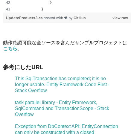
                }
            }
UpdateProducts3.cs
hosted with ❤ by
GitHub
view raw
動作確認可能な全ソースを含んだサンプルプロジェクトは
こちら
。
参考にしたURL
This SqlTransaction has completed; it is no
longer usable. Entity Framework Code First -
Stack Overflow
task parallel library - Entity Framework,
SqlCommand and TransactionScope - Stack
Overflow
Exception from DbContext API: EntityConnection
can only be constructed with a closed