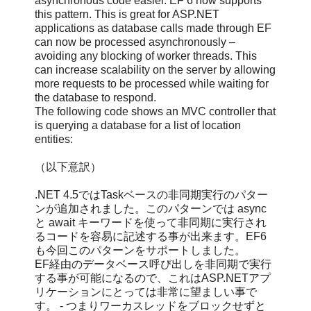
asynchronous code easier. EF 6 now supports
this pattern. This is great for ASP.NET
applications as database calls made through EF
can now be processed asynchronously –
avoiding any blocking of worker threads. This
can increase scalability on the server by allowing
more requests to be processed while waiting for
the database to respond.
The following code shows an MVC controller that
is querying a database for a list of location
entities:
（以下意訳）
.NET 4.5ではTaskベースの非同期実行のパター
ンが追加されました。このパターンでは async
と await キーワードを使って非同期に実行され
るコードを容易に記述する事が出来ます。EF6
も今回このパターンをサポートしました。
EF経由のデータベース呼び出しを非同期で実行
する事が可能になるので、これはASP.NETアプ
リケーションにとっては非常に望ましい事で
す。 - つまりワーカスレッドをブロックせずと