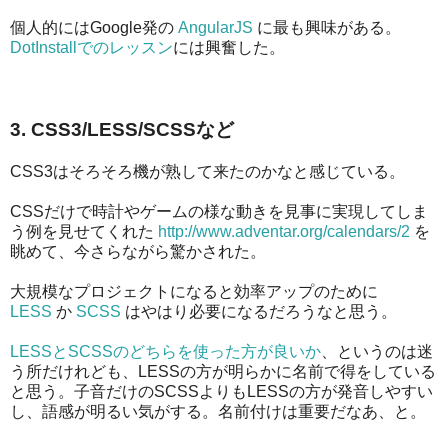
個人的にはGoogle発の
AngularJS
に最も興味がある。
DotInstallでのレッスン
には興奮した。
3. CSS3/LESS/SCSSなど
CSS3はそろそろ機が熟して来たのかなと感じている。
CSSだけで時計やゲームの様な動きを見事に実現してしま
う例を見せてくれた
http://www.adventar.org/calendars/2
を
眺めて、今さらながら驚かされた。
大規模なプロジェクトになると効率アップのために
LESS
か
SCSS
はやはり必要になるだろうなと思う。
LESSとSCSSのどちらを使った方が良いか
、というのは迷
う所だけれども、LESSの方が明らかに名前で得をしている
と思う。子音だけのSCSSよりもLESSの方が発音しやすい
し、語感が明るい気がする。名前付けは重要だなあ、と。