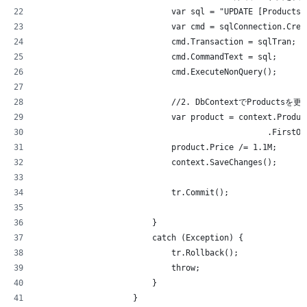
                            var sql = "UPDATE [Products]
                            var cmd = sqlConnection.Crea
                            cmd.Transaction = sqlTran;
                            cmd.CommandText = sql;
                            cmd.ExecuteNonQuery();
                            //2. DbContextでProductsを
                            var product = context.Produc
                                                .FirstOr
                            product.Price /= 1.1M;
                            context.SaveChanges();
                            tr.Commit();
                        }
                        catch (Exception) {
                            tr.Rollback();
                            throw;
                        }
                    }